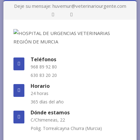
Deje su mensaje: huvemur@veterinariourgente.com
Más
información.
Acepto
Rechazo
Teléfonos
968 89 92 80
630 83 20 20
Horario
24 horas
365 días del año
Dónde estamos
C/Chimeneas, 22
Polig. Torrealcayna Churra (Murcia)