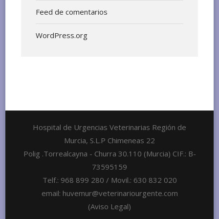
Feed de comentarios
WordPress.org
Hospital de Urgencias Veterinarias Región de
Murcia, S.L.P Chimeneas 22
Polig .Torrealcayna - Churra 30.110 (Murcia) CIF.: B-
73595159
Telf.: 968 899 280 / Movil.: 630 832 020
email: huvemur@veterinariourgente.com
(Aviso Legal)