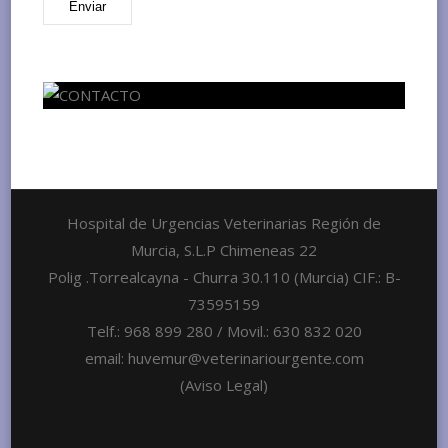
Hospital de Urgencias Veterinarias Región de
Murcia, S.L.P Chimeneas 22
Polig .Torrealcayna - Churra 30.110 (Murcia) CIF.: B-
73595159
Telf.: 968 899 280 / Movil.: 630 832 020
email: huvemur@veterinariourgente.com
(Aviso Legal)