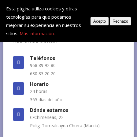
Deje su mensaje: huvemur@veterinariourgente.com
Esta página utiliza cookies y otras
tecnologías para que podamos
Acepto
Rechazo
mejorar su experiencia en nuestros
sitios:
Más información.
Teléfonos
968 89 92 80
630 83 20 20
Horario
24 horas
365 días del año
Dónde estamos
C/Chimeneas, 22
Polig. Torrealcayna Churra (Murcia)