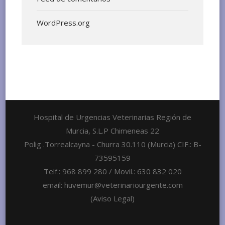
WordPress.org
Hospital de Urgencias Veterinarias Región de
Murcia, S.L.P Chimeneas 22
Polig .Torrealcayna - Churra 30.110 (Murcia) CIF.: B-
73595159
Telf.: 968 899 280 / Movil.: 630 832 020
email: huvemur@veterinariourgente.com
(Aviso Legal)