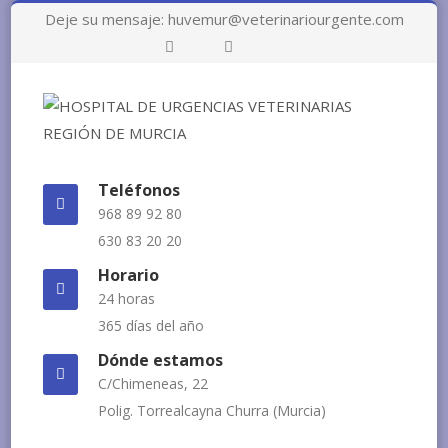
Deje su mensaje: huvemur@veterinariourgente.com
Más
información.
Acepto
Rechazo
Teléfonos
968 89 92 80
630 83 20 20
Horario
24 horas
365 días del año
Dónde estamos
C/Chimeneas, 22
Polig. Torrealcayna Churra (Murcia)