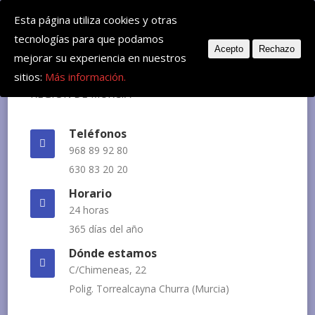
Deje su mensaje: huvemur@veterinariourgente.com
Esta página utiliza cookies y otras
tecnologías para que podamos
Acepto
Rechazo
mejorar su experiencia en nuestros
sitios:
Más información.
Teléfonos
968 89 92 80
630 83 20 20
Horario
24 horas
365 días del año
Dónde estamos
C/Chimeneas, 22
Polig. Torrealcayna Churra (Murcia)