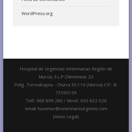
WordPress.org
Hospital de Urgencias Veterinarias Región de
Murcia, S.L.P Chimeneas 22
Polig .Torrealcayna - Churra 30.110 (Murcia) CIF.: B-
73595159
Telf.: 968 899 280 / Movil.: 630 832 020
email: huvemur@veterinariourgente.com
(Aviso Legal)