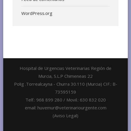
WordPress.org
Hospital de Urgencias Veterinarias Región de
Murcia, S.L.P Chimeneas 22
Polig .Torrealcayna - Churra 30.110 (Murcia) CIF.: B-
73595159
Telf.: 968 899 280 / Movil.: 630 832 020
email: huvemur@veterinariourgente.com
(Aviso Legal)