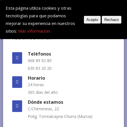
Deje su mensaje: huvemur@veterinariourgente.com
Esta página utiliza cookies y otras
tecnologías para que podamos
Acepto
Rechazo
mejorar su experiencia en nuestros
sitios:
Más información.
Teléfonos
968 89 92 80
630 83 20 20
Horario
24 horas
365 días del año
Dónde estamos
C/Chimeneas, 22
Polig. Torrealcayna Churra (Murcia)