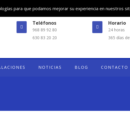
nologías para que podamos mejorar su experiencia en nuestros sit
Teléfonos
Horario
968 89 92 80
24 horas
630 83 20 20
365 días de
ALACIONES
NOTICIAS
BLOG
CONTACTO