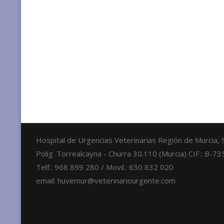
Hospital de Urgencias Veterinarias Región de Murcia,
Polig .Torrealcayna - Churra 30.110 (Murcia) CIF.: B-
Telf.: 968 899 280 / Movil.: 630 832 020
email: huvemur@veterinariourgente.com