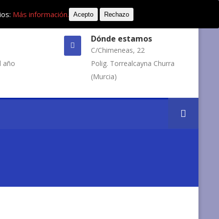
ios:
Más información.
Acepto
Rechazo
Dónde estamos
C/Chimeneas, 22
l año
Polig. Torrealcayna Churra
(Murcia)