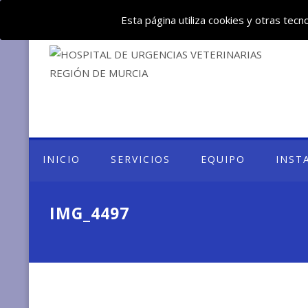
Deje su mensaje: huvemur@veterinariourgente.com
Esta página utiliza cookies y otras tec
INICIO
SERVICIOS
EQUIPO
INST
IMG_4497