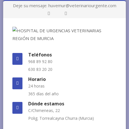
Deje su mensaje: huvemur@veterinariourgente.com
Más
información.
Acepto
Rechazo
Teléfonos
968 89 92 80
630 83 20 20
Horario
24 horas
365 días del año
Dónde estamos
C/Chimeneas, 22
Polig. Torrealcayna Churra (Murcia)