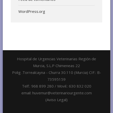
WordPress.org
Hospital de Urgencias Veterinarias Región de
Murcia, S.L.P Chimeneas 22
Polig .Torrealcayna - Churra 30.110 (Murcia) CIF.: B-
73595159
Telf.: 968 899 280 / Movil.: 630 832 020
email: huvemur@veterinariourgente.com
(Aviso Legal)