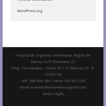
WordPress.org
Hospital de Urgencias Veterinarias Región de
Murcia, S.L.P Chimeneas 22
Polig .Torrealcayna - Churra 30.110 (Murcia) CIF.: B-
73595159
Telf.: 968 899 280 / Movil.: 630 832 020
email: huvemur@veterinariourgente.com
(Aviso Legal)