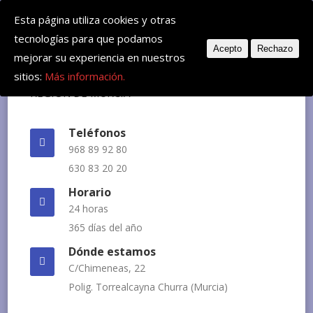
Deje su mensaje: huvemur@veterinariourgente.com
Esta página utiliza cookies y otras
tecnologías para que podamos
Acepto
Rechazo
mejorar su experiencia en nuestros
sitios:
Más información.
Teléfonos
968 89 92 80
630 83 20 20
Horario
24 horas
365 días del año
Dónde estamos
C/Chimeneas, 22
Polig. Torrealcayna Churra (Murcia)