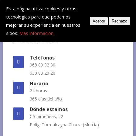
Deje su mensaje: huvemur@veterinariourgente.com
Esta página utiliza cookies y otras
tecnologías para que podamos
Acepto
Rechazo
mejorar su experiencia en nuestros
sitios:
Más información.
Teléfonos
968 89 92 80
630 83 20 20
Horario
24 horas
365 días del año
Dónde estamos
C/Chimeneas, 22
Polig. Torrealcayna Churra (Murcia)