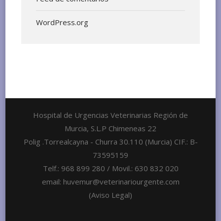
WordPress.org
Hospital de Urgencias Veterinarias Región de
Murcia, S.L.P Chimeneas 22
Polig .Torrealcayna - Churra 30.110 (Murcia) CIF.: B-
73595159
Telf.: 968 899 280 / Movil.: 630 832 020
email: huvemur@veterinariourgente.com
(Aviso Legal)