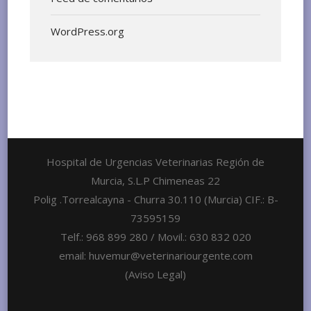
WordPress.org
Hospital de Urgencias Veterinarias Región de
Murcia, S.L.P Chimeneas 22
Polig .Torrealcayna - Churra 30.110 (Murcia) CIF.: B-
73595159
Telf.: 968 899 280 / Movil.: 630 832 020
email: huvemur@veterinariourgente.com
(Aviso Legal)