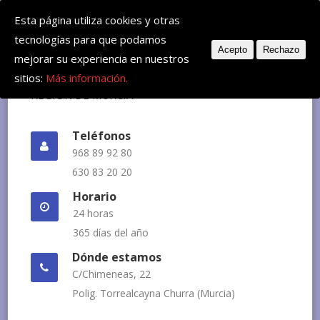
Deje su mensaje: huvemur@veterinariourgente.com
Esta página utiliza cookies y otras
tecnologías para que podamos
Acepto
Rechazo
mejorar su experiencia en nuestros
sitios:
Más información.
Teléfonos
968 89 92 80
630 83 20 20
Horario
24 horas
365 días del año
Dónde estamos
C/Chimeneas, 22
Polig. Torrealcayna Churra (Murcia)