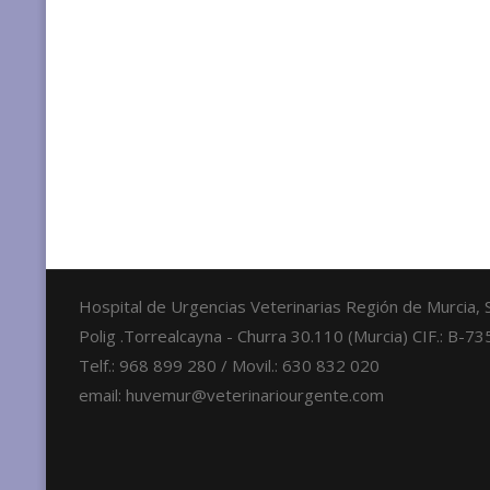
Hospital de Urgencias Veterinarias Región de Murcia,
Polig .Torrealcayna - Churra 30.110 (Murcia) CIF.: B-
Telf.: 968 899 280 / Movil.: 630 832 020
email: huvemur@veterinariourgente.com