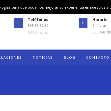
nologías para que podamos mejorar su experiencia en nuestros sit
Teléfonos
Horario
968 89 92 80
24 horas
630 83 20 20
365 días de
ALACIONES
NOTICIAS
BLOG
CONTACTO