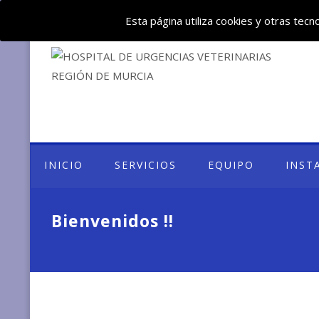
Deje su mensaje: huvemur@veterinariourgente.com
Esta página utiliza cookies y otras tec
INICIO
SERVICIOS
EQUIPO
INST
Bienvenidos !!