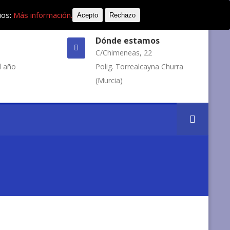
ios:
Más información.
Acepto
Rechazo
Dónde estamos
C/Chimeneas, 22
l año
Polig. Torrealcayna Churra
(Murcia)