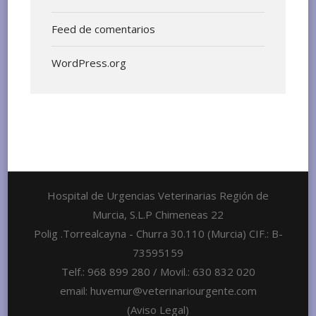
Feed de comentarios
WordPress.org
Hospital de Urgencias Veterinarias Región de
Murcia, S.L.P Chimeneas 22
Polig .Torrealcayna - Churra 30.110 (Murcia) CIF.: B-
73595159
Telf.: 968 899 280 / Movil.: 630 832 020
email: huvemur@veterinariourgente.com
(Aviso Legal)