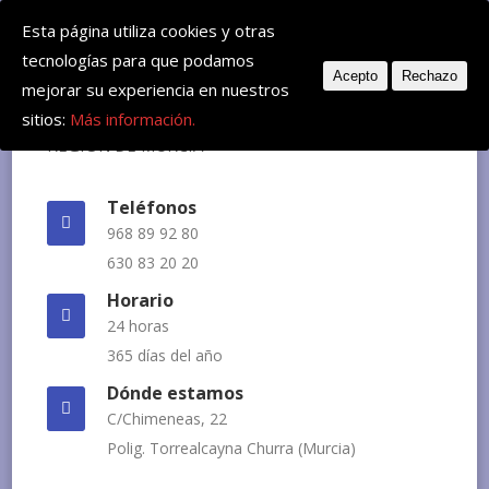
Deje su mensaje: huvemur@veterinariourgente.com
Esta página utiliza cookies y otras
tecnologías para que podamos
Acepto
Rechazo
mejorar su experiencia en nuestros
sitios:
Más información.
Teléfonos
968 89 92 80
630 83 20 20
Horario
24 horas
365 días del año
Dónde estamos
C/Chimeneas, 22
Polig. Torrealcayna Churra (Murcia)