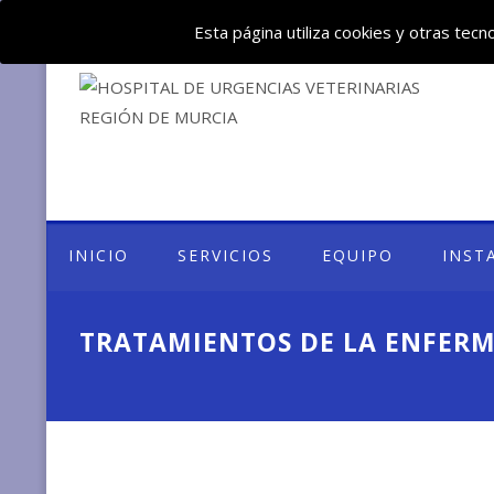
Deje su mensaje: huvemur@veterinariourgente.com
Esta página utiliza cookies y otras tec
INICIO
SERVICIOS
EQUIPO
INST
TRATAMIENTOS DE LA ENFER