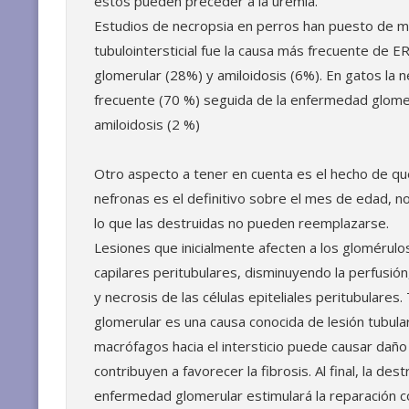
éstos pueden preceder a la uremia.
Estudios de necropsia en perros han puesto de man
tubulointersticial fue la causa más frecuente de
glomerular (28%) y amiloidosis (6%). En gatos la ne
frecuente (70 %) seguida de la enfermedad glomeru
amiloidosis (2 %)
Otro aspecto a tener en cuenta es el hecho de q
nefronas es el definitivo sobre el mes de edad, 
lo que las destruidas no pueden reemplazarse.
Lesiones que inicialmente afecten a los glomérulo
capilares peritubulares, disminuyendo la perfusión
y necrosis de las células epiteliales peritubulare
glomerular es una causa conocida de lesión tubular
macrófagos hacia el intersticio puede causar daño 
contribuyen a favorecer la fibrosis. Al final, la dest
enfermedad glomerular estimulará la reparación co