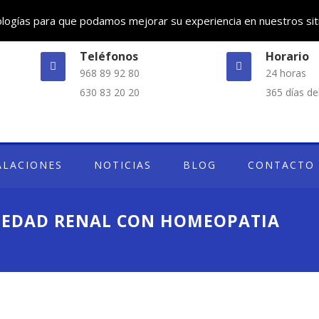
nologías para que podamos mejorar su experiencia en nuestros sit
Teléfonos
Horario
968 89 92 80
24 horas
630 83 20 20
365 días de
ALACIONES
NOTICIAS
BLOG
CONTACTO
MEDAD RENAL CON HOMEOPATIA