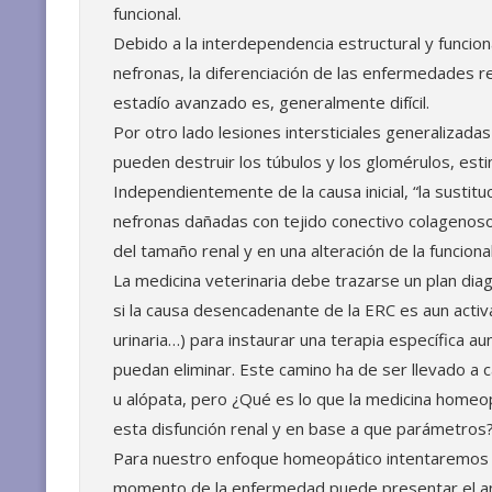
funcional.
Debido a la interdependencia estructural y funcio
nefronas, la diferenciación de las enfermedades 
estadío avanzado es, generalmente difícil.
Por otro lado lesiones intersticiales generalizadas
pueden destruir los túbulos y los glomérulos, estim
Independientemente de la causa inicial, “la sustitu
nefronas dañadas con tejido conectivo colagenoso
del tamaño renal y en una alteración de la funcional
La medicina veterinaria debe trazarse un plan diag
si la causa desencadenante de la ERC es aun activa
urinaria…) para instaurar una terapia específica a
puedan eliminar. Este camino ha de ser llevado a
u alópata, pero ¿Qué es lo que la medicina homeop
esta disfunción renal y en base a que parámetros
Para nuestro enfoque homeopático intentaremos e
momento de la enfermedad puede presentar el ani