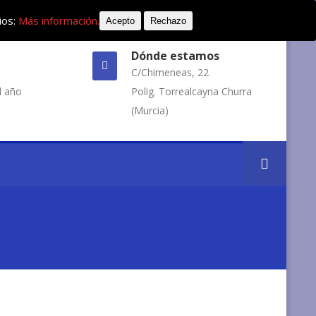
ios:
Más información.
Acepto
Rechazo
Dónde estamos
C/Chimeneas, 22
l año
Polig. Torrealcayna Churra
(Murcia)