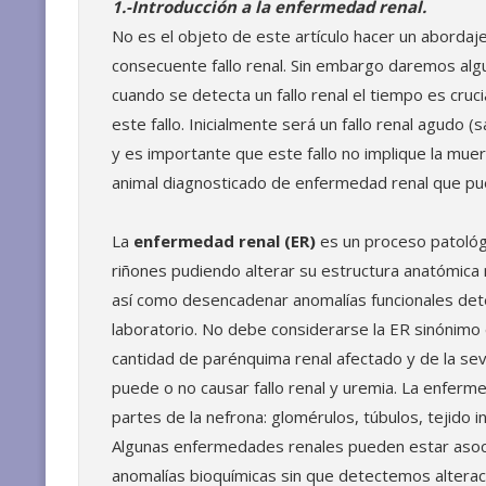
1.-Introducción a la enfermedad renal.
No es el objeto de este artículo hacer un abordaj
consecuente fallo renal. Sin embargo daremos algun
cuando se detecta un fallo renal el tiempo es cruci
este fallo. Inicialmente será un fallo renal agudo 
y es importante que este fallo no implique la mue
animal diagnosticado de enfermedad renal que pu
La
enfermedad renal (ER)
es un proceso patológ
riñones pudiendo alterar su estructura anatómica 
así como desencadenar anomalías funcionales det
laboratorio. No debe considerarse la ER sinónimo 
cantidad de parénquima renal afectado y de la seve
puede o no causar fallo renal y uremia. La enferm
partes de la nefrona: glomérulos, túbulos, tejido in
Algunas enfermedades renales pueden estar asoci
anomalías bioquímicas sin que detectemos alteraci