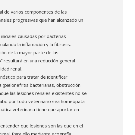
nal de varios componentes de las
renales progresivas que han alcanzado un
 iniciales causadas por bacterias
ulando la inflamación y la fibrosis.
ción de la mayor parte de las
” resultará en una reducción general
idad renal.
nóstico para tratar de identificar
 (pielonefritis bacterianas, obstrucción
unque las lesiones renales existentes no se
 cabo por todo veterinario sea homeópata
ática veterinaria tiene que aportar en
?
ntender que lesiones son las que en el
mal. Para ello mediante ecografía