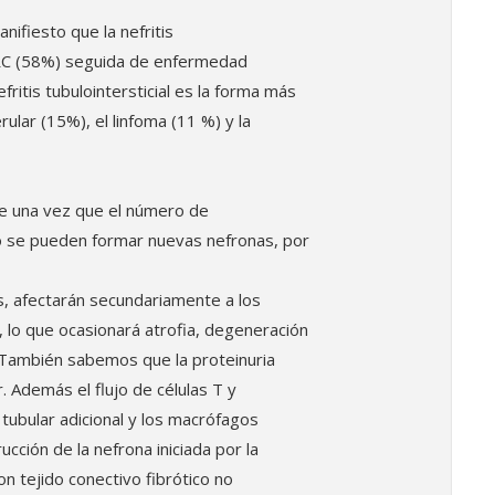
ifiesto que la nefritis
 ERC (58%) seguida de enfermedad
fritis tubulointersticial es la forma más
lar (15%), el linfoma (11 %) y la
ue una vez que el número de
no se pueden formar nuevas nefronas, por
s, afectarán secundariamente a los
, lo que ocasionará atrofia, degeneración
s. También sabemos que la proteinuria
. Además el flujo de células T y
tubular adicional y los macrófagos
rucción de la nefrona iniciada por la
n tejido conectivo fibrótico no